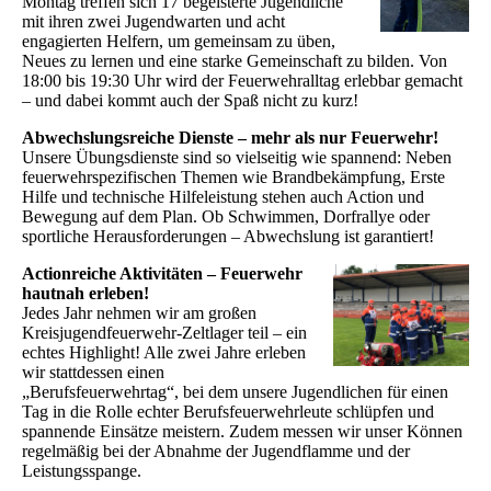
Montag treffen sich 17 begeisterte Jugendliche
mit ihren zwei Jugendwarten und acht
engagierten Helfern, um gemeinsam zu üben,
Neues zu lernen und eine starke Gemeinschaft zu bilden. Von
18:00 bis 19:30 Uhr wird der Feuerwehralltag erlebbar gemacht
– und dabei kommt auch der Spaß nicht zu kurz!
Abwechslungsreiche Dienste – mehr als nur Feuerwehr!
Unsere Übungsdienste sind so vielseitig wie spannend: Neben
feuerwehrspezifischen Themen wie Brandbekämpfung, Erste
Hilfe und technische Hilfeleistung stehen auch Action und
Bewegung auf dem Plan. Ob Schwimmen, Dorfrallye oder
sportliche Herausforderungen – Abwechslung ist garantiert!
Actionreiche Aktivitäten – Feuerwehr
hautnah erleben!
Jedes Jahr nehmen wir am großen
Kreisjugendfeuerwehr-Zeltlager teil – ein
echtes Highlight! Alle zwei Jahre erleben
wir stattdessen einen
„Berufsfeuerwehrtag“, bei dem unsere Jugendlichen für einen
Tag in die Rolle echter Berufsfeuerwehrleute schlüpfen und
spannende Einsätze meistern. Zudem messen wir unser Können
regelmäßig bei der Abnahme der Jugendflamme und der
Leistungsspange.