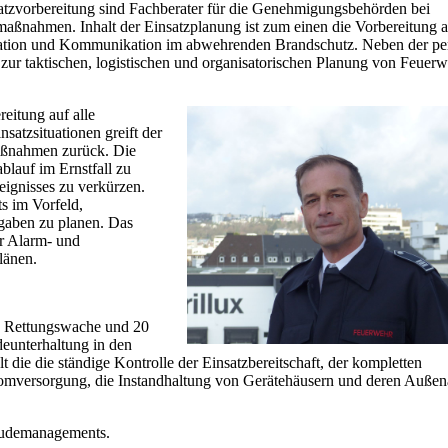
atzvorbereitung sind Fachberater für die Genehmigungsbehörden bei
aumaßnahmen.
Inhalt der Einsatzplanung ist zum einen die Vorbereitung 
ation und Kommunikation im abwehrenden Brandschutz. Neben der pe
 zur taktischen, logistischen und organisatorischen Planung von Feuer
reitung auf alle
satzsituationen greift der
Maßnahmen zurück. Die
blauf im Ernstfall zu
eignisses zu verkürzen.
s im Vorfeld,
gaben zu planen. Das
er Alarm- und
länen.
d Rettungswache und 20
eunterhaltung in den
 die die ständige Kontrolle der Einsatzbereitschaft, der kompletten
tromversorgung, die Instandhaltung von Gerätehäusern und deren Auße
äudemanagements.