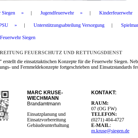
r Siegen
Jugendfeuerwehr
Kinderfeuerwehr
PSU
Unterstützungsabteilung Versorgung
Spielma
 Feuerwehr Siegen
REITUNG FEUERSCHUTZ UND RETTUNGSDIENST
erstellt die einsatztaktischen Konzepte für die Feuerwehr Siegen. Neb
s- und Fernmeldekonzepte fortgeschrieben und Einsatzstandards fes
MARC KRUSE-
KONTAKT:
WIECHMANN
RAUM:
Brandamtmann
07 (OG FW)
Einsatzplanung und
TELEFON:
Einsatzvorbereitung
(0271) 404-4727
Gebäudeunterhaltung
E-MAIL
:
m.kruse@siegen.de