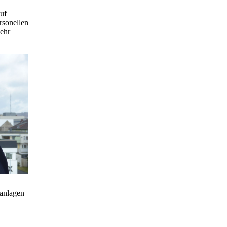
auf
rsonellen
wehr
nanlagen