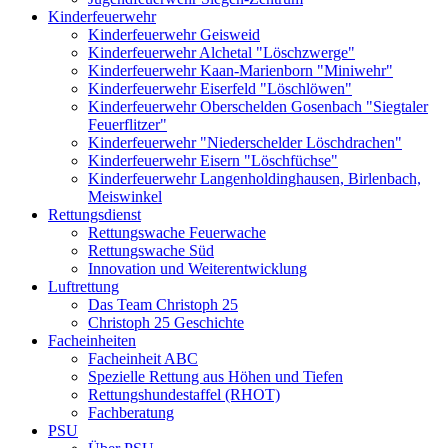
Kinderfeuerwehr
Kinderfeuerwehr Geisweid
Kinderfeuerwehr Alchetal "Löschzwerge"
Kinderfeuerwehr Kaan-Marienborn "Miniwehr"
Kinderfeuerwehr Eiserfeld "Löschlöwen"
Kinderfeuerwehr Oberschelden Gosenbach "Siegtaler
Feuerflitzer"
Kinderfeuerwehr "Niederschelder Löschdrachen"
Kinderfeuerwehr Eisern "Löschfüchse"
Kinderfeuerwehr Langenholdinghausen, Birlenbach,
Meiswinkel
Rettungsdienst
Rettungswache Feuerwache
Rettungswache Süd
Innovation und Weiterentwicklung
Luftrettung
Das Team Christoph 25
Christoph 25 Geschichte
Facheinheiten
Facheinheit ABC
Spezielle Rettung aus Höhen und Tiefen
Rettungshundestaffel (RHOT)
Fachberatung
PSU