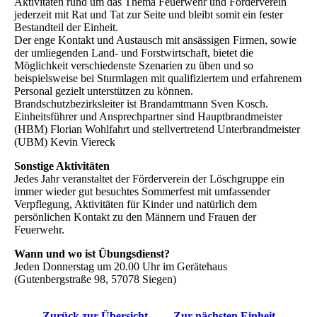
Aktivitäten rund um das Thema Feuerwehr und Förderverein
jederzeit mit Rat und Tat zur Seite und bleibt somit ein fester
Bestandteil der Einheit.
Der enge Kontakt und Austausch mit ansässigen Firmen, sowie
der umliegenden Land- und Forstwirtschaft, bietet die
Möglichkeit verschiedenste Szenarien zu üben und so
beispielsweise bei Sturmlagen mit qualifiziertem und erfahrenem
Personal gezielt unterstützen zu können.
Brandschutzbezirksleiter ist Brandamtmann Sven Kosch.
Einheitsführer und Ansprechpartner sind Hauptbrandmeister
(HBM) Florian Wohlfahrt und stellvertretend Unterbrandmeister
(UBM) Kevin Viereck
Sonstige Aktivitäten
Jedes Jahr veranstaltet der Förderverein der Löschgruppe ein
immer wieder gut besuchtes Sommerfest mit umfassender
Verpflegung, Aktivitäten für Kinder und natürlich dem
persönlichen Kontakt zu den Männern und Frauen der
Feuerwehr.
Wann und wo ist Übungsdienst?
Jeden Donnerstag um 20.00 Uhr im Gerätehaus
(Gutenbergstraße 98, 57078 Siegen)
Zurück zur Übersicht
Zur nächsten Einheit