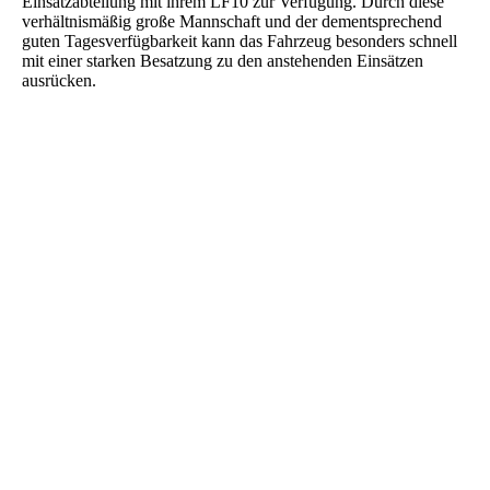
Einsatzabteilung mit ihrem LF10 zur Verfügung. Durch diese
verhältnismäßig große Mannschaft und der dementsprechend
guten Tagesverfügbarkeit kann das Fahrzeug besonders schnell
mit einer starken Besatzung zu den anstehenden Einsätzen
ausrücken.