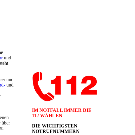
ne
hr
und
steht
ier und
nd-
und
e
IM NOTFALL IMMER DIE
112 WÄHLEN
denen
r über
DIE WICHTIGSTEN
zu
NOTRUFNUMMERN